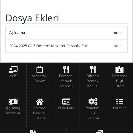
Dosya Ekleri
Açıklama
İndir
2024-2025 GÜZ Dönemi Mazeret Eczacılık Fak.
İndir
AKTS
Akademik
Personel
Öğrenci
Personel
Takvim
Yemek
Yemek
Bilgi
Menüsü
Menüsü
Sistemi
İşçi Maaş
Lojman
Dicle Card
Yönetim
Formlar
Bordroları
Başvuru
Bilgi
Sistemi
Sistemi