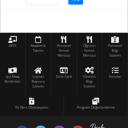
AKTS
Akademik
Personel
Öğrenci
Personel
Takvim
Yemek
Yemek
Bilgi
Menüsü
Menüsü
Sistemi
İşçi Maaş
Lojman
Dicle Card
Yönetim
Formlar
Bordroları
Başvuru
Bilgi
Sistemi
Sistemi
Ek Ders Otomasyonu
Program Değerlendirme