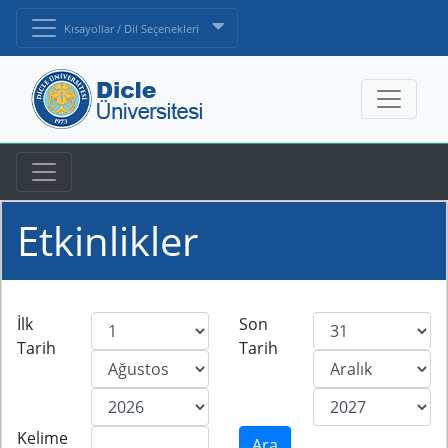
Kısayollar / Dil Seçenekleri
Etkinlikler
İlk
Son
Tarih
Tarih
Kelime