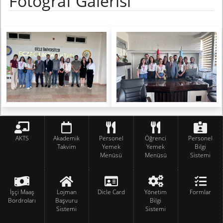
Fotoğraf Galerisi
AKTS
Akademik
Personel
Öğrenci
Personel
Takvim
Yemek
Yemek
Bilgi
Menüsü
Menüsü
Sistemi
İşçi Maaş
Lojman
Dicle Card
Yönetim
Formlar
Bordroları
Başvuru
Bilgi
Sistemi
Sistemi