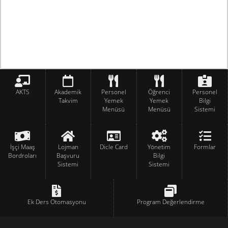
AKTS
Akademik
Personel
Öğrenci
Personel
Takvim
Yemek
Yemek
Bilgi
Menüsü
Menüsü
Sistemi
İşçi Maaş
Lojman
Dicle Card
Yönetim
Formlar
Bordroları
Başvuru
Bilgi
Sistemi
Sistemi
Ek Ders Otomasyonu
Program Değerlendirme