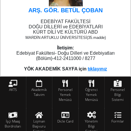
ARŞ. GÖR. BETÜL ÇOBAN
EDEBİYAT FAKÜLTESİ
DOĞU DİLLERİ ve EDEBİYATLARI
KÜRT DİLİ VE KÜLTÜRÜ ABD
MARDİN ARTUKLU ÜNİVERSİTESİ(35.madde)
İletişim:
Edebiyat Fakültesi-
Doğu Dilleri ve Edebiyatları
(Bölüm)-412-2411000 / 8277
YÖK AKADEMİK SAYFA için
tıklayınız
AKTS
Akademik
Personel
Öğrenci
Personel
Takvim
Yemek
Yemek
Bilgi
Menüsü
Menüsü
Sistemi
İşçi Maaş
Lojman
Dicle Card
Yönetim
Formlar
Bordroları
Başvuru
Bilgi