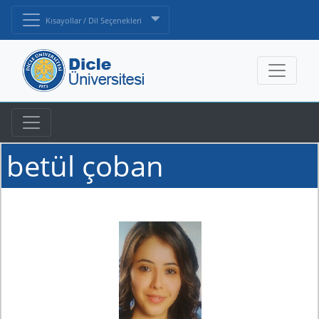
Kısayollar / Dil Seçenekleri
betül çoban