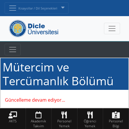
Kısayollar / Dil Seçenekleri
Mütercim ve
Tercümanlık Bölümü
Güncelleme devam ediyor...
AKTS
Akademik
Personel
Öğrenci
Personel
Takvim
Yemek
Yemek
Bilgi