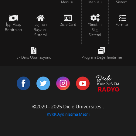
Menüsü
Menüsü
Sistemi
İşçi Maaş
Lojman
Dicle Card
Yönetim
Formlar
Bordroları
Başvuru
Bilgi
Sistemi
Sistemi
Ek Ders Otomasyonu
Program Değerlendirme
©2020 - 2025 Dicle Üniversitesi.
KVKK Aydınlatma Metni