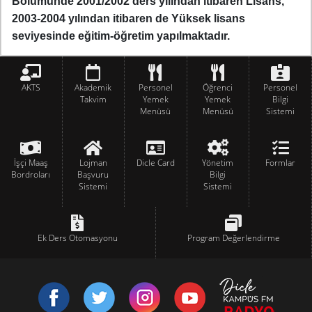
Bölümünde 2001/2002 ders yılından itibaren Lisans,
2003-2004 yılından itibaren de Yüksek lisans
seviyesinde eğitim-öğretim yapılmaktadır.
AKTS
Akademik
Personel
Öğrenci
Personel
Takvim
Yemek
Yemek
Bilgi
Menüsü
Menüsü
Sistemi
İşçi Maaş
Lojman
Dicle Card
Yönetim
Formlar
Bordroları
Başvuru
Bilgi
Sistemi
Sistemi
Ek Ders Otomasyonu
Program Değerlendirme