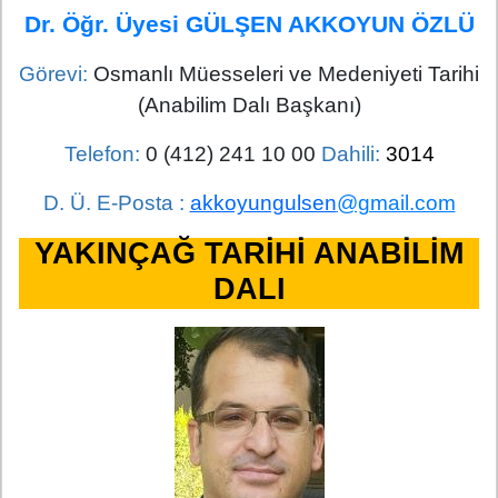
Dr. Öğr. Üyesi GÜLŞEN AKKOYUN ÖZLÜ
Görevi:
Osmanlı Müesseleri ve Medeniyeti Tarihi
(Anabilim Dalı Başkanı)
Telefon:
0 (412) 241 10 00
Dahili:
3014
D. Ü. E-Posta :
akkoyungulsen
@gmail.com
YAKINÇAĞ TARİHİ ANABİLİM
DALI