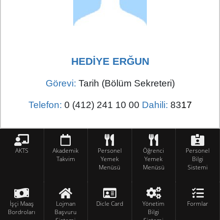
HEDİYE ERĞUN
Görevi:
Tarih (Bölüm Sekreteri)
Telefon:
0 (412) 241 10 00
Dahili:
83
17
AKTS
Akademik
Personel
Öğrenci
Personel
Takvim
Yemek
Yemek
Bilgi
Menüsü
Menüsü
Sistemi
İşçi Maaş
Lojman
Dicle Card
Yönetim
Formlar
Bordroları
Başvuru
Bilgi