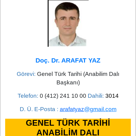
Doç. Dr. ARAFAT YAZ
Görevi:
Genel Türk Tarihi (Anabilim Dalı
Başkanı)
Telefon:
0 (412) 241 10 00
Dahili:
3014
D. Ü. E-Posta :
arafatyaz
@gmail.com
GENEL TÜRK TARİHİ
ANABİLİM DALI