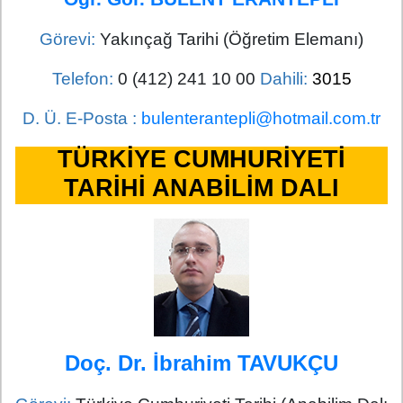
Görevi:
Yakınçağ Tarihi (Öğretim Elemanı)
Telefon:
0 (412) 241 10 00
Dahili:
3015
D. Ü. E-Posta :
bulenterantepli@hotmail.com.tr
TÜRKİYE CUMHURİYETİ
TARİHİ ANABİLİM DALI
Doç. Dr. İbrahim TAVUKÇU