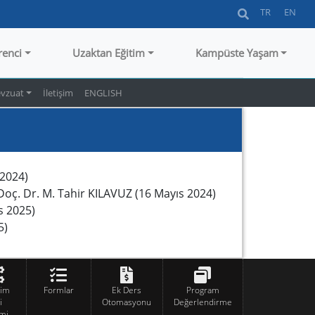
TR
EN
renci
Uzaktan Eğitim
Kampüste Yaşam
vzuat
İletişim
ENGLISH
 2024)
Doç. Dr. M. Tahir KILAVUZ (16 Mayıs 2024)
s 2025)
5)
tim
Formlar
Ek Ders
Program
i
Otomasyonu
Değerlendirme
mi