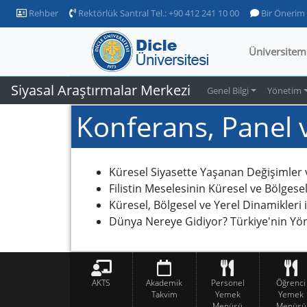
Rehber
Rektörlük Santral Tel.: +90 412 241 10 00
Bir Önerim
Üniversitem
Siyasal Araştırmalar Merkezi
Genel Bilgi
Yönetim
Konferans, Panel v
Küresel Siyasette Yaşanan Değişimler ve
Filistin Meselesinin Küresel ve Bölgesel 
Küresel, Bölgesel ve Yerel Dinamikleri
Dünya Nereye Gidiyor? Türkiye'nin Yö
AKTS
Akademik
Personel
Öğrenci
Takvim
Yemek
Yemek
Menüsü
Menüsü