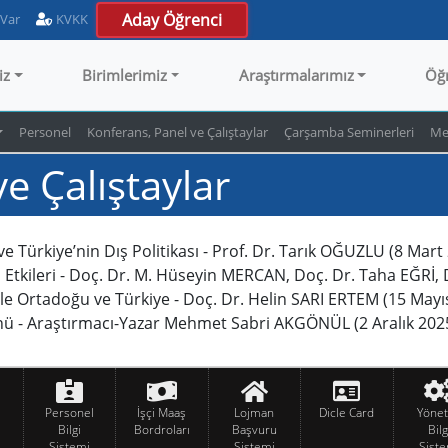
Aday Öğrenci
 Var
KVKK
iz
Birimlerimiz
Araştırmalarımız
Öğ
Personel
Konferans, Panel ve Çalıştaylar
Çarşamba Seminerleri
Me
e Çalıştaylar
 Türkiye’nin Dış Politikası - Prof. Dr. Tarık OĞUZLU (8 Mart
Etkileri -
Doç. Dr. M. Hüseyin MERCAN,
Doç. Dr. Taha EĞRİ,
 ile Ortadoğu ve Türkiye - Doç. Dr. Helin SARI ERTEM (15 Mayı
nü - Araştırmacı-Yazar Mehmet Sabri AKGÖNÜL (2 Aralık 202
Personel
İşçi Maaş
Lojman
Dicle Card
Yöne
Bilgi
Bordroları
Başvuru
Bilg
Sistemi
Sistemi
Siste