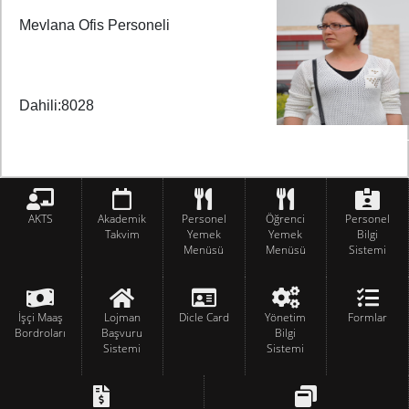
Mevlana Ofis Personeli
Dahili:8028
AKTS
Akademik
Personel
Öğrenci
Personel
Takvim
Yemek
Yemek
Bilgi
Menüsü
Menüsü
Sistemi
İşçi Maaş
Lojman
Dicle Card
Yönetim
Formlar
Bordroları
Başvuru
Bilgi
Sistemi
Sistemi