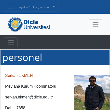
Kısayollar / Dil Seçenekleri
personel
Serkan EKMEN
Mevlana Kurum Koordinatörü
serkan.ekmen@dicle.edu.tr
Dahili:7858