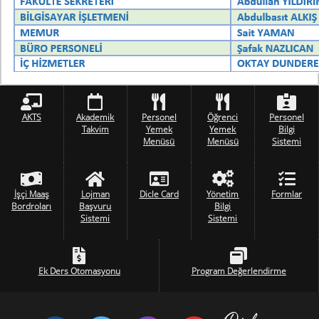
AKTS
Akademik
Personel
Öğrenci
Personel
Takvim
Yemek
Yemek
Bilgi
Menüsü
Menüsü
Sistemi
İşçi Maaş
Lojman
Dicle Card
Yönetim
Formlar
Bordroları
Başvuru
Bilgi
Sistemi
Sistemi
Ek Ders Otomasyonu
Program Değerlendirme