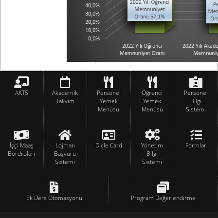
AKTS
Akademik
Personel
Öğrenci
Personel
Takvim
Yemek
Yemek
Bilgi
Menüsü
Menüsü
Sistemi
İşçi Maaş
Lojman
Dicle Card
Yönetim
Formlar
Bordroları
Başvuru
Bilgi
Sistemi
Sistemi
Ek Ders Otomasyonu
Program Değerlendirme