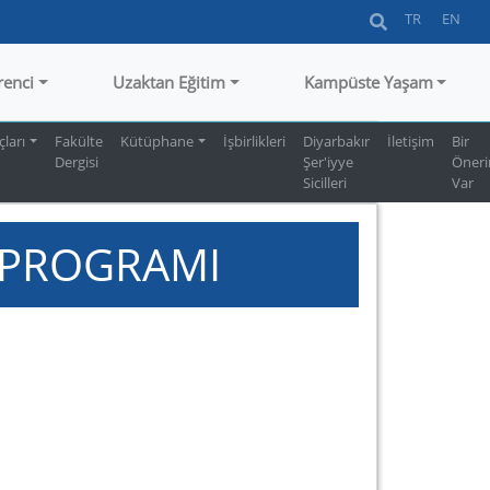
TR
EN
renci
Uzaktan Eğitim
Kampüste Yaşam
ları
Fakülte
Kütüphane
İşbirlikleri
Diyarbakır
İletişim
Bir
Dergisi
Şer'iyye
Öner
Sicilleri
Var
V PROGRAMI