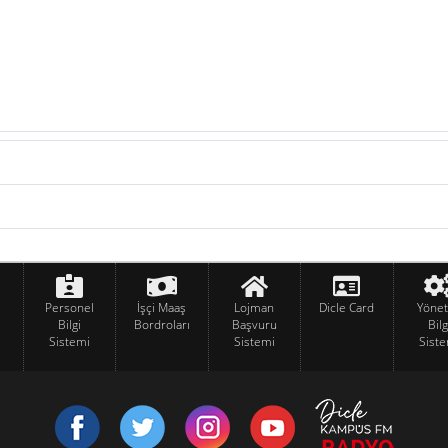
Personel
İşçi Maaş
Lojman
Dicle Card
Yöne
Bilgi
Bordroları
Başvuru
Bilg
Sistemi
Sistemi
Siste