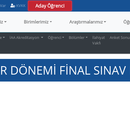
Aday Öğrenci
 Var
KVKK
iz
Birimlerimiz
Araştırmalarımız
Öğ
te
İAA Akreditasyon
Öğrenci
Bölümler
İlahiyat
Anket Sonuç
Vakfı
AR DÖNEMİ FİNAL SINA