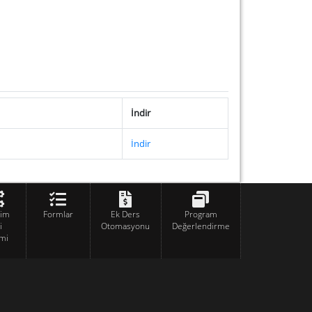
İndir
İndir
tim
Formlar
Ek Ders
Program
i
Otomasyonu
Değerlendirme
mi