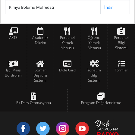
Kimya Bölümü Müfredatı
İndir
AKTS
Akademik
Personel
Öğrenci
Personel
Takvim
Yemek
Yemek
Bilgi
Menüsü
Menüsü
Sistemi
İşçi Maaş
Lojman
Dicle Card
Yönetim
Formlar
Bordroları
Başvuru
Bilgi
Sistemi
Sistemi
Ek Ders Otomasyonu
Program Değerlendirme