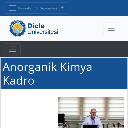
Kısayollar / Dil Seçenekleri
Anorganik Kimya
Kadro