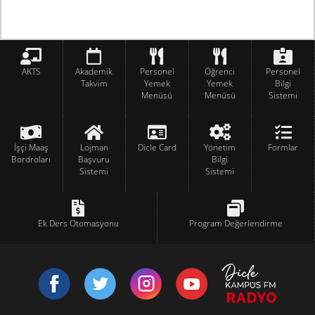
AKTS
Akademik
Personel
Öğrenci
Personel
Takvim
Yemek
Yemek
Bilgi
Menüsü
Menüsü
Sistemi
İşçi Maaş
Lojman
Dicle Card
Yönetim
Formlar
Bordroları
Başvuru
Bilgi
Sistemi
Sistemi
Ek Ders Otomasyonu
Program Değerlendirme