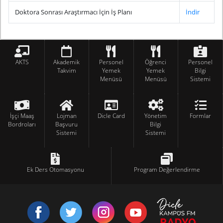
Doktora Sonrası Araştırmacı İçin İş Planı
İndir
AKTS
Akademik
Personel
Öğrenci
Personel
Takvim
Yemek
Yemek
Bilgi
Menüsü
Menüsü
Sistemi
İşçi Maaş
Lojman
Dicle Card
Yönetim
Formlar
Bordroları
Başvuru
Bilgi
Sistemi
Sistemi
Ek Ders Otomasyonu
Program Değerlendirme