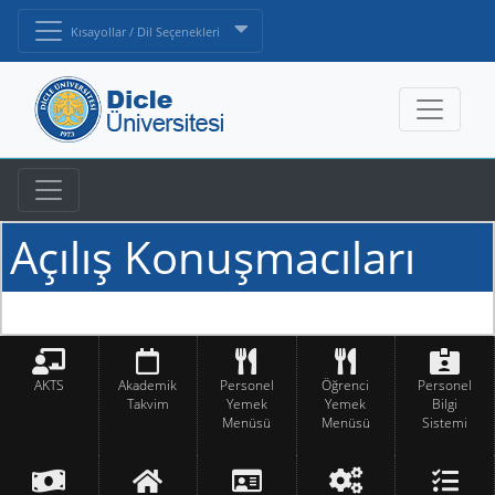
Kısayollar / Dil Seçenekleri
Açılış Konuşmacıları
AKTS
Akademik
Personel
Öğrenci
Personel
Takvim
Yemek
Yemek
Bilgi
Menüsü
Menüsü
Sistemi