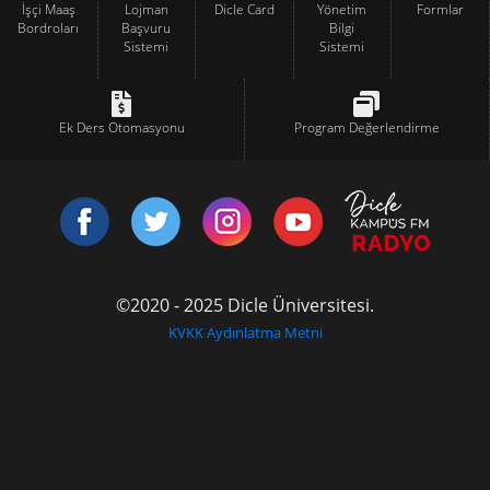
İşçi Maaş
Lojman
Dicle Card
Yönetim
Formlar
Bordroları
Başvuru
Bilgi
Sistemi
Sistemi
Ek Ders Otomasyonu
Program Değerlendirme
©2020 - 2025 Dicle Üniversitesi.
KVKK Aydınlatma Metni