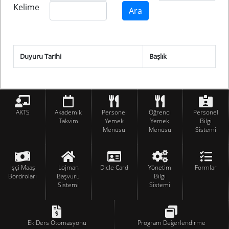
Kelime
Duyuru Tarihi
Başlık
AKTS
Akademik
Personel
Öğrenci
Personel
Takvim
Yemek
Yemek
Bilgi
Menüsü
Menüsü
Sistemi
İşçi Maaş
Lojman
Dicle Card
Yönetim
Formlar
Bordroları
Başvuru
Bilgi
Sistemi
Sistemi
Ek Ders Otomasyonu
Program Değerlendirme