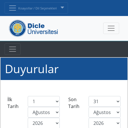
Kısayollar / Dil Seçenekleri
Duyurular
İlk
Son
Tarih
Tarih