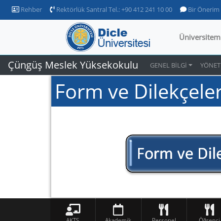
Rehber
Rektörlük Santral Tel.: +90 412 241 10 00
Bir Önerim
Üniversitem
Çüngüş Meslek Yüksekokulu
GENEL BİLGİ
YÖNET
Form ve Dilekçele
AKTS
Akademik
Personel
Öğrenci