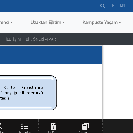
TR
EN
renci
Uzaktan Eğitim
Kampüste Yaşam
İLETİŞİM
BİR ÖNERİM VAR
tim
Formlar
Ek Ders
Program