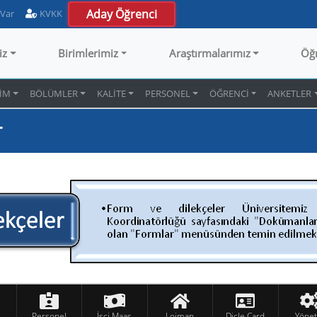
Aday Öğrenci
 Var
KVKK
iz
Birimlerimiz
Araştırmalarımız
Öğ
İM
BÖLÜMLER
KALİTE
PERSONEL
ÖĞRENCİ
ANKETLER
r
Personel
İşçi Maaş
Lojman
Dicle Card
Yöne