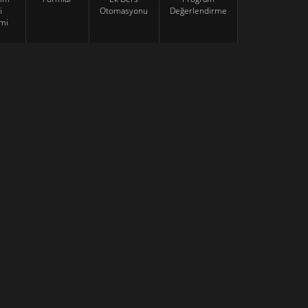
i
Otomasyonu
Değerlendirme
mi