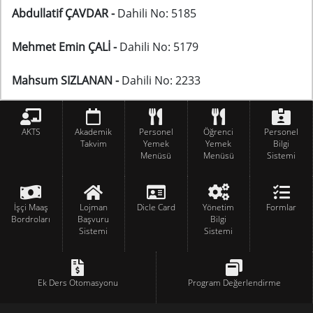
Abdullatif ÇAVDAR -
Dahili No: 5185
Mehmet Emin ÇALİ -
Dahili No: 5179
Mahsum SIZLANAN -
Dahili No: 2233
AKTS
Akademik
Personel
Öğrenci
Personel
Takvim
Yemek
Yemek
Bilgi
Menüsü
Menüsü
Sistemi
İşçi Maaş
Lojman
Dicle Card
Yönetim
Formlar
Bordroları
Başvuru
Bilgi
Sistemi
Sistemi
Ek Ders Otomasyonu
Program Değerlendirme