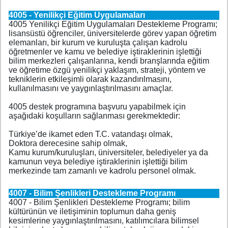
4005 - Yenilikçi Eğitim Uygulamaları
4005 Yenilikçi Eğitim Uygulamaları Destekleme Programı;
lisansüstü öğrenciler, üniversitelerde görev yapan öğretim
elemanları, bir kurum ve kuruluşta çalışan kadrolu
öğretmenler ve kamu ve belediye iştiraklerinin işlettiği
bilim merkezleri çalışanlarına, kendi branşlarında eğitim
ve öğretime özgü yenilikçi yaklaşım, strateji, yöntem ve
tekniklerin etkileşimli olarak kazandırılmasını,
kullanılmasını ve yaygınlaştırılmasını amaçlar.
4005 destek programına başvuru yapabilmek için
aşağıdaki koşulların sağlanması gerekmektedir:
Türkiye’de ikamet eden T.C. vatandaşı olmak,
Doktora derecesine sahip olmak,
Kamu kurum/kuruluşları, üniversiteler, belediyeler ya da
kamunun veya belediye iştiraklerinin işlettiği bilim
merkezinde tam zamanlı ve kadrolu personel olmak.
4007 - Bilim Şenlikleri Destekleme Programı
4007 - Bilim Şenlikleri Destekleme Programı; bilim
kültürünün ve iletişiminin toplumun daha geniş
kesimlerine yaygınlaştırılmasını, katılımcılara bilimsel