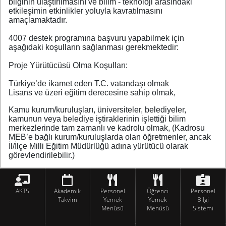
bilginin ulaştırılmasını ve bilim - teknoloji arasındaki
etkileşimin etkinlikler yoluyla kavratılmasını
amaçlamaktadır.
4007 destek programına başvuru yapabilmek için
aşağıdaki koşulların sağlanması gerekmektedir:
Proje Yürütücüsü Olma Koşulları:
Türkiye’de ikamet eden T.C. vatandaşı olmak
Lisans ve üzeri eğitim derecesine sahip olmak,
Kamu kurum/kuruluşları, üniversiteler, belediyeler,
kamunun veya belediye iştiraklerinin işlettiği bilim
merkezlerinde tam zamanlı ve kadrolu olmak, (Kadrosu
MEB’e bağlı kurum/kuruluşlarda olan öğretmenler, ancak
İl/İlçe Milli Eğitim Müdürlüğü adına yürütücü olarak
görevlendirilebilir.)
AKTS
Akademik
Personel
Öğrenci
Personel
Takvim
Yemek
Yemek
Bilgi
Menüsü
Menüsü
Sistemi