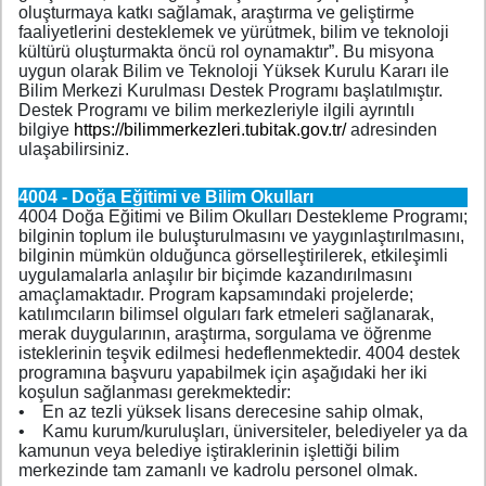
oluşturmaya katkı sağlamak, araştırma ve geliştirme
faaliyetlerini desteklemek ve yürütmek, bilim ve teknoloji
kültürü oluşturmakta öncü rol oynamaktır”. Bu misyona
uygun olarak Bilim ve Teknoloji Yüksek Kurulu Kararı ile
Bilim Merkezi Kurulması Destek Programı başlatılmıştır.
Destek Programı ve bilim merkezleriyle ilgili ayrıntılı
bilgiye
https://bilimmerkezleri.tubitak.gov.tr/
adresinden
ulaşabilirsiniz.
4004 - Doğa Eğitimi ve Bilim Okulları
4004 Doğa Eğitimi ve Bilim Okulları Destekleme Programı;
bilginin toplum ile buluşturulmasını ve yaygınlaştırılmasını,
bilginin mümkün olduğunca görselleştirilerek, etkileşimli
uygulamalarla anlaşılır bir biçimde kazandırılmasını
amaçlamaktadır. Program kapsamındaki projelerde;
katılımcıların bilimsel olguları fark etmeleri sağlanarak,
merak duygularının, araştırma, sorgulama ve öğrenme
isteklerinin teşvik edilmesi hedeflenmektedir. 4004 destek
programına başvuru yapabilmek için aşağıdaki her iki
koşulun sağlanması gerekmektedir:
• En az tezli yüksek lisans derecesine sahip olmak,
• Kamu kurum/kuruluşları, üniversiteler, belediyeler ya da
kamunun veya belediye iştiraklerinin işlettiği bilim
merkezinde tam zamanlı ve kadrolu personel olmak.