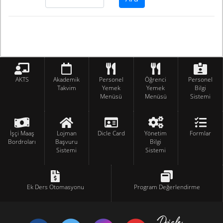
AKTS
Akademik
Personel
Öğrenci
Personel
Takvim
Yemek
Yemek
Bilgi
Menüsü
Menüsü
Sistemi
İşçi Maaş
Lojman
Dicle Card
Yönetim
Formlar
Bordroları
Başvuru
Bilgi
Sistemi
Sistemi
Ek Ders Otomasyonu
Program Değerlendirme