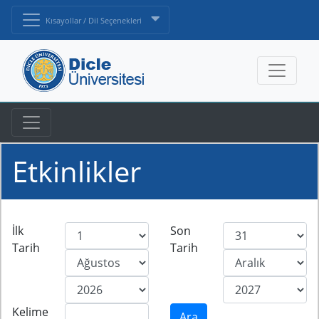
Kısayollar / Dil Seçenekleri
Etkinlikler
İlk
Son
Tarih
Tarih
Kelime