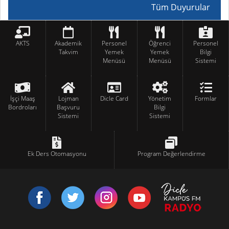
Tüm Duyurular
AKTS
Akademik
Personel
Öğrenci
Personel
Takvim
Yemek
Yemek
Bilgi
Menüsü
Menüsü
Sistemi
İşçi Maaş
Lojman
Dicle Card
Yönetim
Formlar
Bordroları
Başvuru
Bilgi
Sistemi
Sistemi
Ek Ders Otomasyonu
Program Değerlendirme