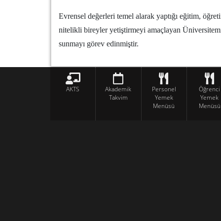
Evrensel değerleri temel alarak yaptığı eğitim, öğreti
nitelikli bireyler yetiştirmeyi amaçlayan Üniversitem
sunmayı görev edinmiştir.
AKTS
Akademik
Personel
Öğrenci
Takvim
Yemek
Yemek
Menüsü
Menüsü