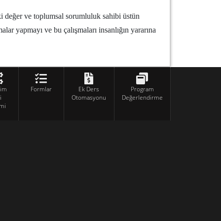
laki değer ve toplumsal sorumluluk sahibi üstün
şmalar yapmayı ve bu çalışmaları insanlığın yararına
tim
Formlar
Ek Ders
Program
i
Otomasyonu
Değerlendirme
mi