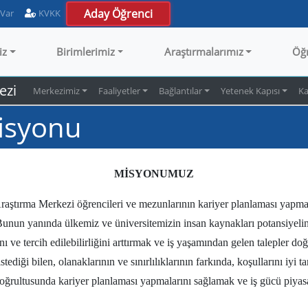
Aday Öğrenci
 Var
KVKK
iz
Birimlerimiz
Araştırmalarımız
Öğ
ezi
Merkezimiz
Faaliyetler
Bağlantılar
Yetenek Kapısı
Ka
Misyonu
MİSYONUMUZ
ştırma Merkezi öğrencileri ve mezunlarının kariyer planlaması yapmaları
Bunun yanında ülkemiz ve üniversitemizin insan kaynakları potansiyelini
ı ve tercih edilebilirliğini arttırmak ve iş yaşamından gelen talepler d
tediği bilen, olanaklarının ve sınırlılıklarının farkında, koşullarını iyi 
i doğrultusunda kariyer planlaması yapmalarını sağlamak ve iş gücü piya