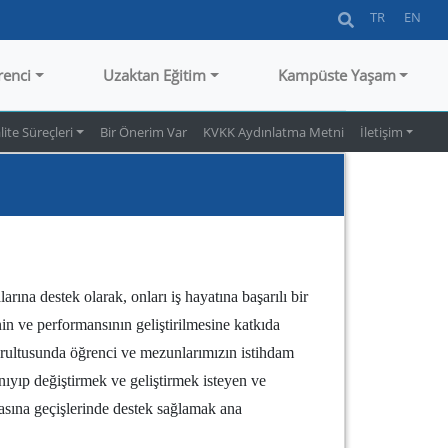
TR
EN
renci
Uzaktan Eğitim
Kampüste Yaşam
lite Süreçleri
Bir Önerim Var
KVKK Aydınlatma Metni
İletişim
na destek olarak, onları iş hayatına başarılı bir
n ve performansının geliştirilmesine katkıda
oğrultusunda öğrenci ve mezunlarımızın istihdam
tanıyıp değiştirmek ve geliştirmek isteyen ve
sasına geçişlerinde destek sağlamak ana