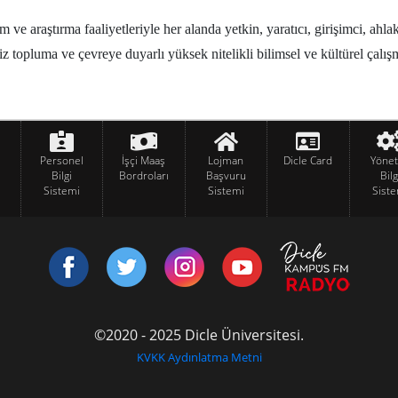
m ve araştırma faaliyetleriyle her alanda yetkin, yaratıcı, girişimci, ah
iz topluma ve çevreye duyarlı yüksek nitelikli bilimsel ve kültürel çalı
Personel
İşçi Maaş
Lojman
Dicle Card
Yöne
Bilgi
Bordroları
Başvuru
Bilg
Sistemi
Sistemi
Siste
©2020 - 2025 Dicle Üniversitesi.
KVKK Aydınlatma Metni