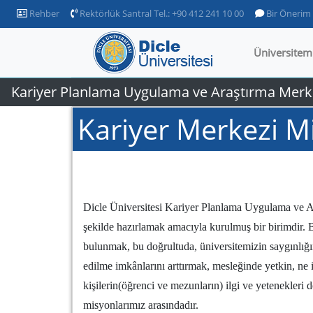
Rehber
Rektörlük Santral Tel.: +90 412 241 10 00
Bir Önerim
Üniversitem
Kariyer Planlama Uygulama ve Araştırma Merk
Kariyer Merkezi 
Dicle Üniversitesi Kariyer Planlama Uygulama ve Ara
şekilde hazırlamak amacıyla kurulmuş bir birimdir. 
bulunmak, bu doğrultuda, üniversitemizin saygınlığın
edilme imkânlarını arttırmak, mesleğinde yetkin, ne is
kişilerin(öğrenci ve mezunların) ilgi ve yetenekler
misyonlarımız arasındadır.