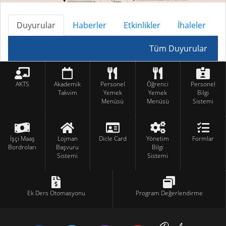
Duyurular
Haberler
Etkinlikler
İhaleler
Tüm Duyurular
AKTS
Akademik
Personel
Öğrenci
Personel
Takvim
Yemek
Yemek
Bilgi
Menüsü
Menüsü
Sistemi
İşçi Maaş
Lojman
Dicle Card
Yönetim
Formlar
Bordroları
Başvuru
Bilgi
Sistemi
Sistemi
Ek Ders Otomasyonu
Program Değerlendirme