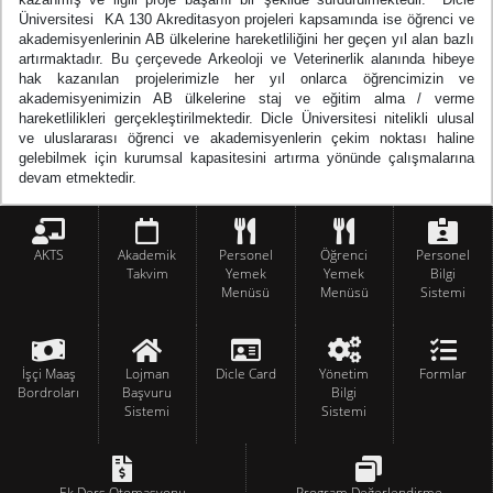
Üniversitesi KA 130 Akreditasyon projeleri kapsamında ise öğrenci ve
akademisyenlerinin AB ülkelerine hareketliliğini her geçen yıl alan bazlı
artırmaktadır. Bu çerçevede Arkeoloji ve Veterinerlik alanında hibeye
hak kazanılan projelerimizle her yıl onlarca öğrencimizin ve
akademisyenimizin AB ülkelerine staj ve eğitim alma / verme
hareketlilikleri gerçekleştirilmektedir.
Dicle Üniversitesi nitelikli ulusal
ve uluslararası öğrenci ve akademisyenlerin çekim noktası haline
gelebilmek için kurumsal kapasitesini artırma yönünde çalışmalarına
devam etmektedir.
AKTS
Akademik
Personel
Öğrenci
Personel
Takvim
Yemek
Yemek
Bilgi
Menüsü
Menüsü
Sistemi
İşçi Maaş
Lojman
Dicle Card
Yönetim
Formlar
Bordroları
Başvuru
Bilgi
Sistemi
Sistemi
Ek Ders Otomasyonu
Program Değerlendirme