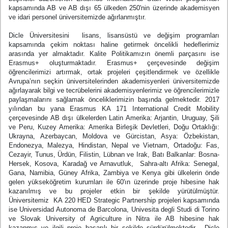
kapsamında AB ve AB dışı 65 ülkeden 250'nin üzerinde akademisyen
ve idari personel üniversitemizde ağırlanmıştır.
Dicle Üniversitesini lisans, lisansüstü ve değişim programları
kapsamında çekim noktası haline getirmek öncelikli hedeflerimiz
arasında yer almaktadır. Kalite Politikamızın önemli parçasını ise
Erasmus+ oluşturmaktadır. Erasmus+ çerçevesinde değişim
öğrencilerimizi artırmak, ortak projeleri çeşitlendirmek ve özellikle
Avrupa’nın seçkin üniversitelerinden akademisyenleri üniversitemizde
ağırlayarak bilgi ve tecrübelerini akademisyenlerimiz ve öğrencilerimizle
paylaşmalarını sağlamak önceliklerimizin başında gelmektedir. 2017
yılından bu yana Erasmus KA 171 International Credit Mobility
çerçevesinde AB dışı ülkelerden Latin Amerika: Arjantin, Uruguay, Şili
ve Peru, Kuzey Amerika: Amerika Birleşik Devletleri, Doğu Ortaklığı:
Ukrayna, Azerbaycan, Moldova ve Gürcistan, Asya: Özbekistan,
Endonezya, Malezya, Hindistan, Nepal ve Vietnam, Ortadoğu: Fas,
Cezayir, Tunus, Ürdün, Filistin, Lübnan ve Irak, Batı Balkanlar: Bosna-
Hersek, Kosova, Karadağ ve Arnavutluk, Sahra-altı Afrika: Senegal,
Gana, Namibia, Güney Afrika, Zambiya ve Kenya gibi ülkelerin önde
gelen yükseköğretim kurumları ile 60'ın üzerinde proje hibesine hak
kazanılmış ve bu projeler etkin bir şekilde yürütülmüştür.
Üniversitemiz KA 220 HED Strategic Partnership projeleri kapsamında
ise Universidad Autonoma de Barcolona, Univesita degli Studi di Torino
ve Slovak University of Agriculture in Nitra ile AB hibesine hak
kazanmış ve ilgili proje başarılı bir şekilde sürdürülmektedir. Dicle