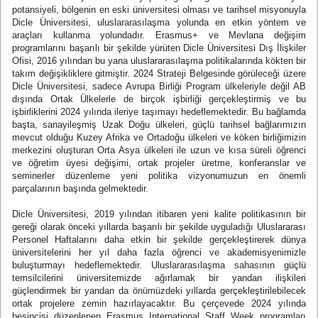
potansiyeli, bölgenin en eski üniversitesi olması ve tarihsel misyonuyla
Dicle Üniversitesi, uluslararasılaşma yolunda en etkin yöntem ve
araçları kullanma yolundadır. Erasmus+ ve Mevlana değişim
programlarını başarılı bir şekilde yürüten Dicle Üniversitesi Dış İlişkiler
Ofisi, 2016 yılından bu yana uluslararasılaşma politikalarında kökten bir
takım değişikliklere gitmiştir. 2024 Strateji Belgesinde görüleceği üzere
Dicle Üniversitesi, sadece Avrupa Birliği Program ülkeleriyle değil AB
dışında Ortak Ülkelerle de birçok işbirliği gerçekleştirmiş ve bu
işbirliklerini 2024 yılında ileriye taşımayı hedeflemektedir. Bu bağlamda
başta, sanayileşmiş Uzak Doğu ülkeleri, güçlü tarihsel bağlarımızın
mevcut olduğu Kuzey Afrika ve Ortadoğu ülkeleri ve köken birliğimizin
merkezini oluşturan Orta Asya ülkeleri ile uzun ve kısa süreli öğrenci
ve öğretim üyesi değişimi, ortak projeler üretme, konferanslar ve
seminerler düzenleme yeni politika vizyonumuzun en önemli
parçalarının başında gelmektedir.
Dicle Üniversitesi, 2019 yılından itibaren yeni kalite politikasının bir
gereği olarak önceki yıllarda başarılı bir şekilde uyguladığı Uluslararası
Personel Haftalarını daha etkin bir şekilde gerçekleştirerek dünya
üniversitelerini her yıl daha fazla öğrenci ve akademisyenimizle
buluşturmayı hedeflemektedir.
Uluslararasılaşma sahasının güçlü
temsilcilerini üniversitemizde ağırlamak bir yandan ilişkileri
güçlendirmek bir yandan da önümüzdeki yıllarda gerçekleştirilebilecek
ortak projelere zemin hazırlayacaktır. Bu çerçevede 2024 yılında
beşincisi düzenlenen Erasmus International Staff Week programları