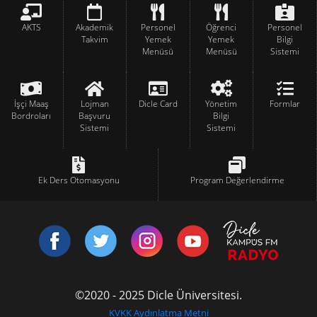
AKTS
Akademik
Personel
Öğrenci
Personel
Takvim
Yemek
Yemek
Bilgi
Menüsü
Menüsü
Sistemi
İşçi Maaş
Lojman
Dicle Card
Yönetim
Formlar
Bordroları
Başvuru
Bilgi
Sistemi
Sistemi
Ek Ders Otomasyonu
Program Değerlendirme
©2020 - 2025 Dicle Üniversitesi.
KVKK Aydınlatma Metni