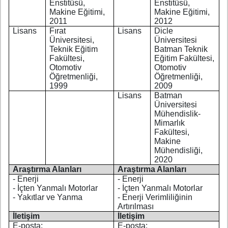
Enstitüsü,
Enstitüsü,
Makine Eğitimi,
Makine Eğitimi,
2011
2012
Lisans
Fırat
Lisans
Dicle
Üniversitesi,
Üniversitesi
Teknik Eğitim
Batman Teknik
Fakültesi,
Eğitim Fakültesi,
Otomotiv
Otomotiv
Öğretmenliği,
Öğretmenliği,
1999
2009
Lisans
Batman
Üniversitesi
Mühendislik-
Mimarlık
Fakültesi,
Makine
Mühendisliği,
2020
Araştırma Alanları
Araştırma Alanları
- Enerji
- Enerji
- İçten Yanmalı Motorlar
- İçten Yanmalı Motorlar
- Yakıtlar ve Yanma
- Enerji Verimliliğinin
Artırılması
İletişim
İletişim
E-posta:
E-posta: