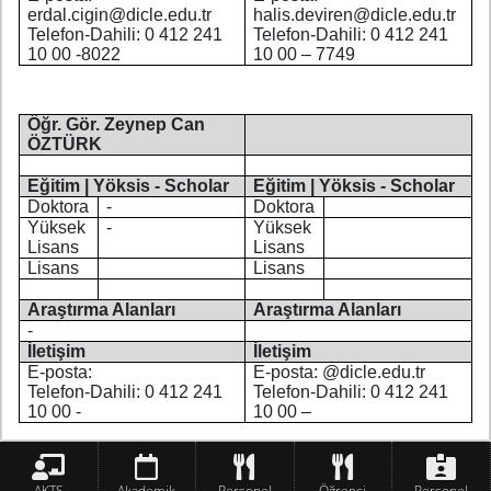
erdal.cigin@dicle.edu.tr
halis.deviren@dicle.edu.tr
Telefon-Dahili: 0 412 241
Telefon-Dahili: 0 412 241
10 00 -8022
10 00 – 7749
Öğr. Gör. Zeynep Can
ÖZTÜRK
Eğitim | Yöksis - Scholar
Eğitim | Yöksis - Scholar
Doktora
-
Doktora
Yüksek
-
Yüksek
Lisans
Lisans
Lisans
Lisans
Araştırma Alanları
Araştırma Alanları
-
İletişim
İletişim
E-posta:
E-posta: @dicle.edu.tr
Telefon-Dahili: 0 412 241
Telefon-Dahili: 0 412 241
10 00 -
10 00 –
AKTS
Akademik
Personel
Öğrenci
Personel