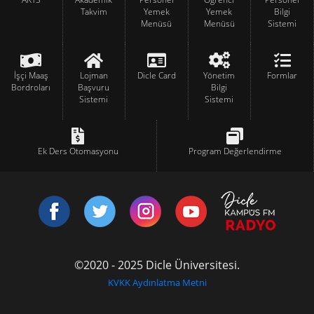
Takvim
Yemek
Yemek
Bilgi
Menüsü
Menüsü
Sistemi
İşçi Maaş
Lojman
Dicle Card
Yönetim
Formlar
Bordroları
Başvuru
Bilgi
Sistemi
Sistemi
Ek Ders Otomasyonu
Program Değerlendirme
©2020 - 2025 Dicle Üniversitesi.
KVKK Aydınlatma Metni