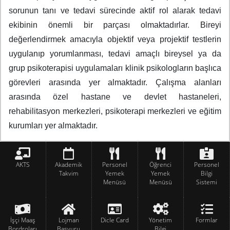
sorunun tanı ve tedavi sürecinde aktif rol alarak tedavi
ekibinin önemli bir parçası olmaktadırlar. Bireyi
değerlendirmek amacıyla objektif veya projektif testlerin
uygulanıp yorumlanması, tedavi amaçlı bireysel ya da
grup psikoterapisi uygulamaları klinik psikologların başlıca
görevleri arasında yer almaktadır. Çalışma alanları
arasında özel hastane ve devlet hastaneleri,
rehabilitasyon merkezleri, psikoterapi merkezleri ve eğitim
kurumları yer almaktadır.
AKTS
Akademik
Personel
Öğrenci
Personel
Takvim
Yemek
Yemek
Bilgi
Menüsü
Menüsü
Sistemi
İşçi Maaş
Lojman
Dicle Card
Yönetim
Formlar
Bordroları
Başvuru
Bilgi