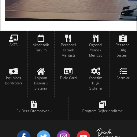
AKTS
Akademik
Personel
Öğrenci
Personel
Takvim
Yemek
Yemek
Bilgi
Menüsü
Menüsü
Sistemi
İşçi Maaş
Lojman
Dicle Card
Yönetim
Formlar
Bordroları
Başvuru
Bilgi
Sistemi
Sistemi
Ek Ders Otomasyonu
Program Değerlendirme