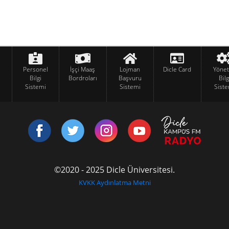
Personel
İşçi Maaş
Lojman
Dicle Card
Yöne
Bilgi
Bordroları
Başvuru
Bilg
Sistemi
Sistemi
Siste
©2020 - 2025 Dicle Üniversitesi.
KVKK Aydınlatma Metni