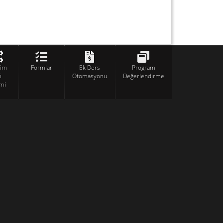
tim
Formlar
Ek Ders
Program
i
Otomasyonu
Değerlendirme
mi