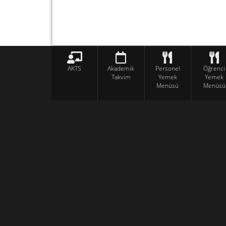
AKTS
Akademik
Personel
Öğrenci
Takvim
Yemek
Yemek
Menüsü
Menüsü