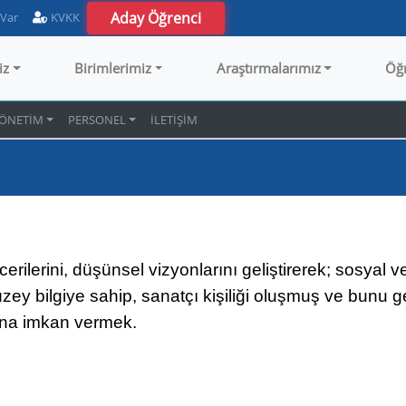
Aday Öğrenci
 Var
KVKK
iz
Birimlerimiz
Araştırmalarımız
Öğ
ÖNETİM
PERSONEL
İLETİŞİM
lerini, düşünsel vizyonlarını geliştirerek; sosyal ve 
düzey bilgiye sahip, sanatçı kişiliği oluşmuş ve bunu g
ına imkan vermek.