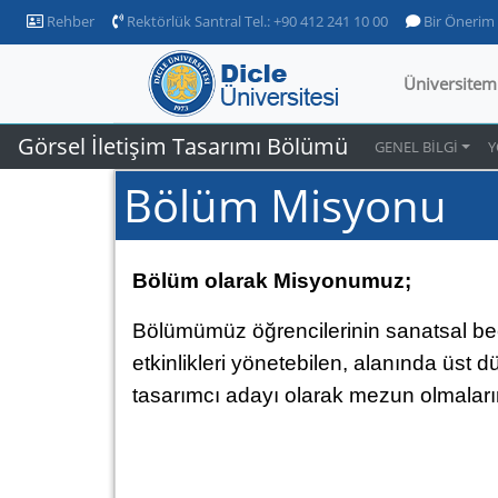
Rehber
Rektörlük Santral Tel.: +90 412 241 10 00
Bir Önerim
Üniversitem
Görsel İletişim Tasarımı Bölümü
GENEL BİLGİ
Y
Bölüm Misyonu
Bölüm olarak Misyonumuz;
Bölümümüz öğrencilerinin sanatsal beceri
etkinlikleri yönetebilen, alanında üst 
tasarımcı adayı olarak mezun olmalar