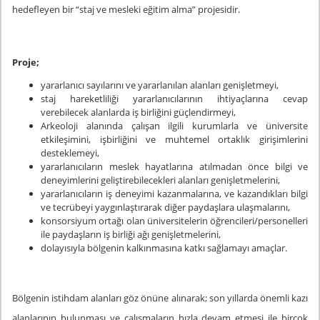
hedefleyen bir “staj ve mesleki eğitim alma” projesidir.
Proje;
yararlanıcı sayılarını ve yararlanılan alanları genişletmeyi,
staj hareketliliği yararlanıcılarının ihtiyaçlarına cevap
verebilecek alanlarda iş birliğini güçlendirmeyi,
Arkeoloji alanında çalışan ilgili kurumlarla ve üniversite
etkileşimini, işbirliğini ve muhtemel ortaklık girişimlerini
desteklemeyi,
yararlanıcıların meslek hayatlarına atılmadan önce bilgi ve
deneyimlerini geliştirebilecekleri alanları genişletmelerini,
yararlanıcıların iş deneyimi kazanmalarına, ve kazandıkları bilgi
ve tecrübeyi yaygınlaştırarak diğer paydaşlara ulaşmalarını,
konsorsiyum ortağı olan üniversitelerin öğrencileri/personelleri
ile paydaşların iş birliği ağı genişletmelerini,
dolayısıyla bölgenin kalkınmasına katkı sağlamayı amaçlar.
Bölgenin istihdam alanları göz önüne alınarak; son yıllarda önemli kazı
alanlarının bulunması ve çalışmaların hızla devam etmesi ile birçok