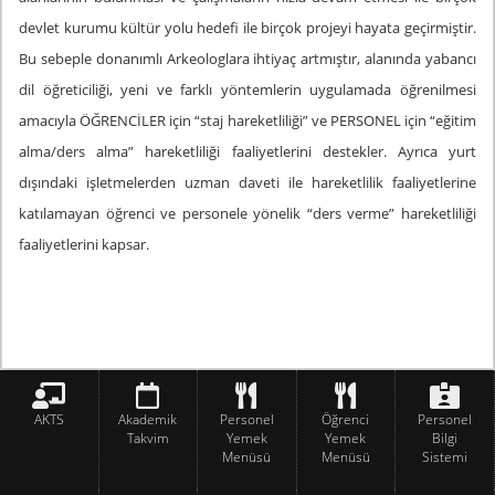
devlet kurumu kültür yolu hedefi ile birçok projeyi hayata geçirmiştir.
Bu sebeple donanımlı Arkeologlara ihtiyaç artmıştır, alanında yabancı
dil öğreticiliği, yeni ve farklı yöntemlerin uygulamada öğrenilmesi
amacıyla ÖĞRENCİLER için “staj hareketliliği” ve PERSONEL için “eğitim
alma/ders alma” hareketliliği faaliyetlerini
destekler. Ayrıca yurt
dışındaki işletmelerden uzman daveti ile hareketlilik faaliyetlerine
katılamayan öğrenci ve personele yönelik “ders verme” hareketliliği
faaliyetlerini kapsar.
AKTS
Akademik
Personel
Öğrenci
Personel
Takvim
Yemek
Yemek
Bilgi
Menüsü
Menüsü
Sistemi