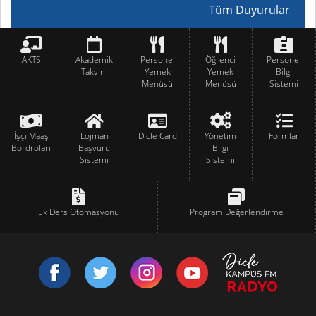
Tüm Duyurular
AKTS
Akademik
Personel
Öğrenci
Personel
Takvim
Yemek
Yemek
Bilgi
Menüsü
Menüsü
Sistemi
İşçi Maaş
Lojman
Dicle Card
Yönetim
Formlar
Bordroları
Başvuru
Bilgi
Sistemi
Sistemi
Ek Ders Otomasyonu
Program Değerlendirme