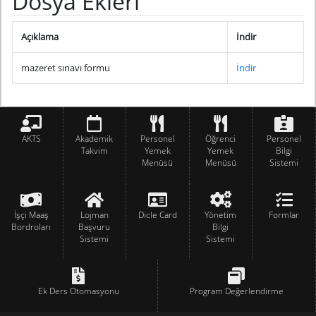
Dosya Ekleri
Açıklama
İndir
mazeret sınavı formu
İndir
AKTS
Akademik
Personel
Öğrenci
Personel
Takvim
Yemek
Yemek
Bilgi
Menüsü
Menüsü
Sistemi
İşçi Maaş
Lojman
Dicle Card
Yönetim
Formlar
Bordroları
Başvuru
Bilgi
Sistemi
Sistemi
Ek Ders Otomasyonu
Program Değerlendirme