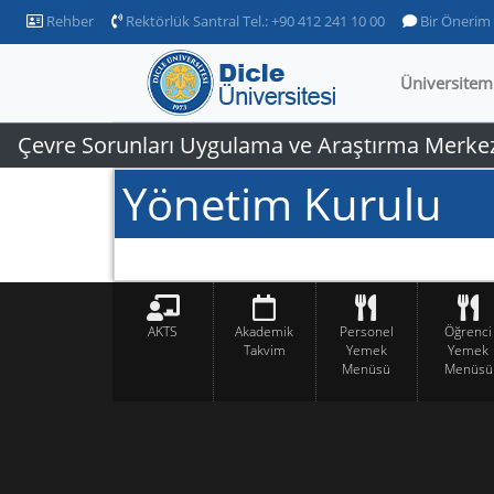
Rehber
Rektörlük Santral Tel.: +90 412 241 10 00
Bir Önerim
Üniversitem
Çevre Sorunları Uygulama ve Araştırma Merke
Yönetim Kurulu
AKTS
Akademik
Personel
Öğrenci
Takvim
Yemek
Yemek
Menüsü
Menüsü