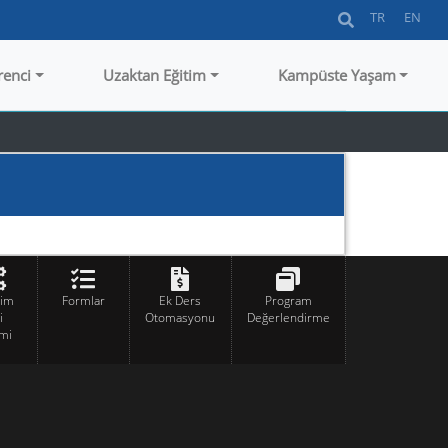
TR
EN
renci
Uzaktan Eğitim
Kampüste Yaşam
tim
Formlar
Ek Ders
Program
i
Otomasyonu
Değerlendirme
mi