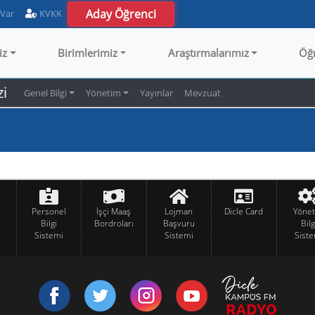
Aday Öğrenci
 Var
KVKK
iz
Birimlerimiz
Araştırmalarımız
Öğ
zi
Genel Bilgi
Yönetim
Yayınlar
Mevzuat
Personel
İşçi Maaş
Lojman
Dicle Card
Yöne
Bilgi
Bordroları
Başvuru
Bilg
Sistemi
Sistemi
Siste