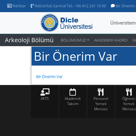
Rehber
Rektörlük Santral Tel.: +90 412 241 10 00
Bir Önerim
Üniversitem
Arkeoloji Bölümü
BÖLÜMÜMÜZ
AKADEMİK KADRO
G
Bir Önerim Var
Bir Önerim Var
AKTS
Akademik
Personel
Öğrenci
Takvim
Yemek
Yemek
Menüsü
Menüsü