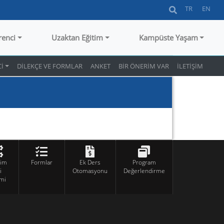
TR
EN
renci
Uzaktan Eğitim
Kampüste Yaşam
İ
DİLEKÇE VE FORMLAR
ANKET
BİR ÖNERİM VAR
İLETİŞİM
tim
Formlar
Ek Ders
Program
i
Otomasyonu
Değerlendirme
mi