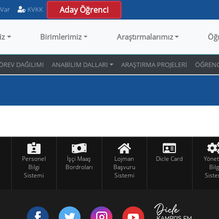
Aday Öğrenci
 Var
KVKK
iz
Birimlerimiz
Araştırmalarımız
Öğ
ÖREV DAĞILIMI
ANABİLİM DALLARI
ARAŞTIRMA PROJELERİ
ÖĞRENC
Personel
İşçi Maaş
Lojman
Dicle Card
Yöne
Bilgi
Bordroları
Başvuru
Bilg
Sistemi
Sistemi
Siste