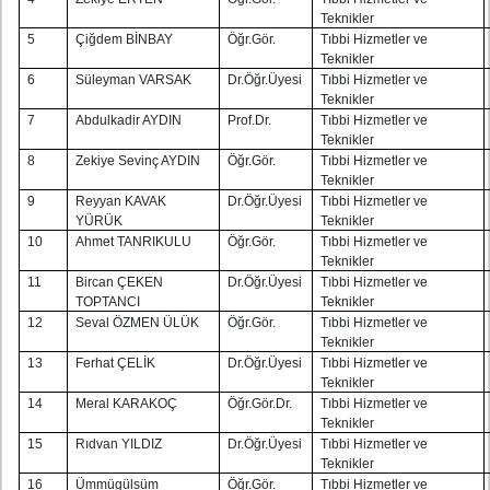
Teknikler
5
Çiğdem BİNBAY
Öğr.Gör.
Tıbbi Hizmetler ve
Teknikler
6
Süleyman VARSAK
Dr.Öğr.Üyesi
Tıbbi Hizmetler ve
Teknikler
7
Abdulkadir AYDIN
Prof.Dr.
Tıbbi Hizmetler ve
Teknikler
8
Zekiye Sevinç AYDIN
Öğr.Gör.
Tıbbi Hizmetler ve
Teknikler
9
Reyyan KAVAK
Dr.Öğr.Üyesi
Tıbbi Hizmetler ve
YÜRÜK
Teknikler
10
Ahmet TANRIKULU
Öğr.Gör.
Tıbbi Hizmetler ve
Teknikler
11
Bircan ÇEKEN
Dr.Öğr.Üyesi
Tıbbi Hizmetler ve
TOPTANCI
Teknikler
12
Seval ÖZMEN ÜLÜK
Öğr.Gör.
Tıbbi Hizmetler ve
Teknikler
13
Ferhat ÇELİK
Dr.Öğr.Üyesi
Tıbbi Hizmetler ve
Teknikler
14
Meral KARAKOÇ
Öğr.Gör.Dr.
Tıbbi Hizmetler ve
Teknikler
15
Rıdvan YILDIZ
Dr.Öğr.Üyesi
Tıbbi Hizmetler ve
Teknikler
16
Ümmügülsüm
Öğr.Gör.
Tıbbi Hizmetler ve