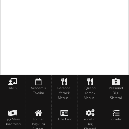
AKTS
Akademik
Personel
Öğrenci
Personel
Takvim
Yemek
Yemek
Bilgi
Menüsü
Menüsü
Sistemi
İşçi Maaş
Lojman
Dicle Card
Yönetim
Formlar
Bordroları
Başvuru
Bilgi
Sistemi
Sistemi