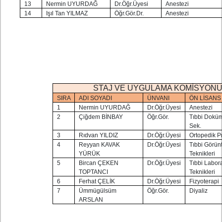
13
Nermin UYURDAĞ
Dr.Öğr.Üyesi
Anestezi
14
Işıl Tan YILMAZ
Öğr.Gör.Dr.
Anestezi
STAJ VE UYGULAMA KOMİSYON
SIRA
ADI SOYADI
ÜNVANI
ÖN LİSANS
1
Nermin UYURDAĞ
Dr.Öğr.Üyesi
Anestezi
2
Çiğdem BİNBAY
Öğr.Gör.
Tıbbi Dokü
Sek.
3
Rıdvan YILDIZ
Dr.Öğr.Üyesi
Ortopedik P
4
Reyyan KAVAK
Dr.Öğr.Üyesi
Tıbbi Görün
YÜRÜK
Teknikleri
5
Bircan ÇEKEN
Dr.Öğr.Üyesi
Tıbbi Labor
TOPTANCI
Teknikleri
6
Ferhat ÇELİK
Dr.Öğr.Üyesi
Fizyoterapi
7
Ümmügülsüm
Öğr.Gör.
Diyaliz
ARSLAN