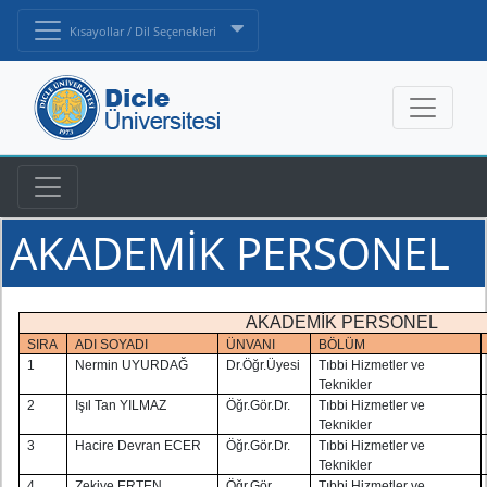
Kısayollar / Dil Seçenekleri
AKADEMİK PERSONEL
AKADEMİK PERSONEL
SIRA
ADI SOYADI
ÜNVANI
BÖLÜM
1
Nermin UYURDAĞ
Dr.Öğr.Üyesi
Tıbbi Hizmetler ve
Teknikler
2
Işıl Tan YILMAZ
Öğr.Gör.Dr.
Tıbbi Hizmetler ve
Teknikler
3
Hacire Devran ECER
Öğr.Gör.Dr.
Tıbbi Hizmetler ve
Teknikler
4
Zekiye ERTEN
Öğr.Gör.
Tıbbi Hizmetler ve