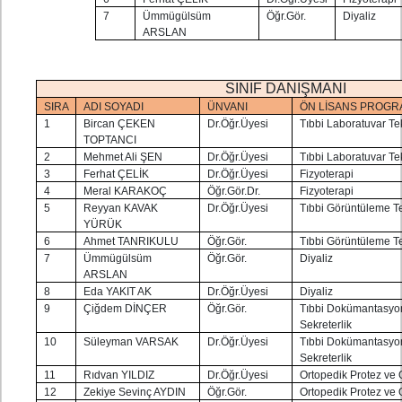
7
Ümmügülsüm
Öğr.Gör.
Diyaliz
ARSLAN
SINIF DANIŞMANI
SIRA
ADI SOYADI
ÜNVANI
ÖN LİSANS PROGR
1
Bircan ÇEKEN
Dr.Öğr.Üyesi
Tıbbi Laboratuvar Tek
TOPTANCI
2
Mehmet Ali ŞEN
Dr.Öğr.Üyesi
Tıbbi Laboratuvar Tek
3
Ferhat ÇELİK
Dr.Öğr.Üyesi
Fizyoterapi
4
Meral KARAKOÇ
Öğr.Gör.Dr.
Fizyoterapi
5
Reyyan KAVAK
Dr.Öğr.Üyesi
Tıbbi Görüntüleme Te
YÜRÜK
6
Ahmet TANRIKULU
Öğr.Gör.
Tıbbi Görüntüleme Te
7
Ümmügülsüm
Öğr.Gör.
Diyaliz
ARSLAN
8
Eda YAKIT AK
Dr.Öğr.Üyesi
Diyaliz
9
Çiğdem DİNÇER
Öğr.Gör.
Tıbbi Dokümantasyo
Sekreterlik
10
Süleyman VARSAK
Dr.Öğr.Üyesi
Tıbbi Dokümantasyo
Sekreterlik
11
Rıdvan YILDIZ
Dr.Öğr.Üyesi
Ortopedik Protez ve 
12
Zekiye Sevinç AYDIN
Öğr.Gör.
Ortopedik Protez ve 