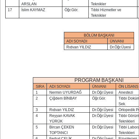
ARSLAN
Teknikler
17
İslim KAYMAZ
Öğr.Gör.
Tıbbi Hizmetler ve
Teknikler
BÖLÜM BAŞKANI
ADI SOYADI
ÜNVANI
Rıdvan YILDIZ
Dr.Öğr.Üyesi
PROGRAM BAŞKANI
SIRA
ADI SOYADI
ÜNVANI
ÖN LİSANS
1
Nermin UYURDAĞ
Dr.Öğr.Üyesi
Anestezi
2
Çiğdem BİNBAY
Öğr.Gör.
Tıbbi Dokü
Sek.
3
Rıdvan YILDIZ
Dr.Öğr.Üyesi
Ortopedik P
4
Reyyan KAVAK
Dr.Öğr.Üyesi
Tıbbi Görün
YÜRÜK
Teknikleri
5
Bircan ÇEKEN
Dr.Öğr.Üyesi
Tıbbi Labor
TOPTANCI
Teknikleri
6
Ferhat ÇELİK
Dr.Öğr.Üyesi
Fizyoterapi