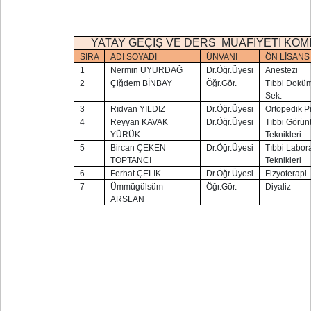
YATAY GEÇİŞ VE DERS MUAFİYETİ KO
SIRA
ADI SOYADI
ÜNVANI
ÖN LİSANS
1
Nermin UYURDAĞ
Dr.Öğr.Üyesi
Anestezi
2
Çiğdem BİNBAY
Öğr.Gör.
Tıbbi Dokü
Sek.
3
Rıdvan YILDIZ
Dr.Öğr.Üyesi
Ortopedik P
4
Reyyan KAVAK
Dr.Öğr.Üyesi
Tıbbi Görün
YÜRÜK
Teknikleri
5
Bircan ÇEKEN
Dr.Öğr.Üyesi
Tıbbi Labor
TOPTANCI
Teknikleri
6
Ferhat ÇELİK
Dr.Öğr.Üyesi
Fizyoterapi
7
Ümmügülsüm
Öğr.Gör.
Diyaliz
ARSLAN