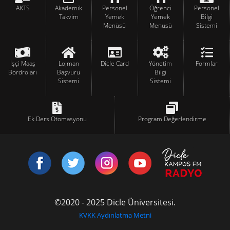
AKTS
Akademik
Personel
Öğrenci
Personel
Takvim
Yemek
Yemek
Bilgi
Menüsü
Menüsü
Sistemi
İşçi Maaş
Lojman
Dicle Card
Yönetim
Formlar
Bordroları
Başvuru
Bilgi
Sistemi
Sistemi
Ek Ders Otomasyonu
Program Değerlendirme
©2020 - 2025 Dicle Üniversitesi.
KVKK Aydınlatma Metni