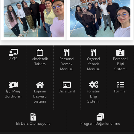
AKTS
Akademik
Personel
Öğrenci
Personel
Takvim
Yemek
Yemek
Bilgi
Menüsü
Menüsü
Sistemi
İşçi Maaş
Lojman
Dicle Card
Yönetim
Formlar
Bordroları
Başvuru
Bilgi
Sistemi
Sistemi
Ek Ders Otomasyonu
Program Değerlendirme