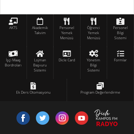
AKTS
Akademik
Personel
Öğrenci
Personel
Takvim
Yemek
Yemek
Bilgi
Menüsü
Menüsü
Sistemi
İşçi Maaş
Lojman
Dicle Card
Yönetim
Formlar
Bordroları
Başvuru
Bilgi
Sistemi
Sistemi
Ek Ders Otomasyonu
Program Değerlendirme