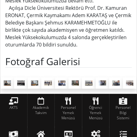
Meslek Yüksekokulumuzda devam etti.
Açılışa Dicle Üniversitesi Rektörü Prof. Dr. Kamuran
ERONAT, Çermik Kaymakamı Adem KARATAŞ ve Çermik
Belediye Başkanı Şehmus KARAMEHMETOĞLU ile
birlikte çok sayıda akademisyen ve öğretmen katıldı.
Meslek Yüksekokulumuzda 4 salonda gerçekleştirilen
oturumlarda 70 bildiri sunuldu.
Fotoğraf Galerisi
AKTS
Akademik
Personel
Öğrenci
Personel
Takvim
Yemek
Yemek
Bilgi
Menüsü
Menüsü
Sistemi