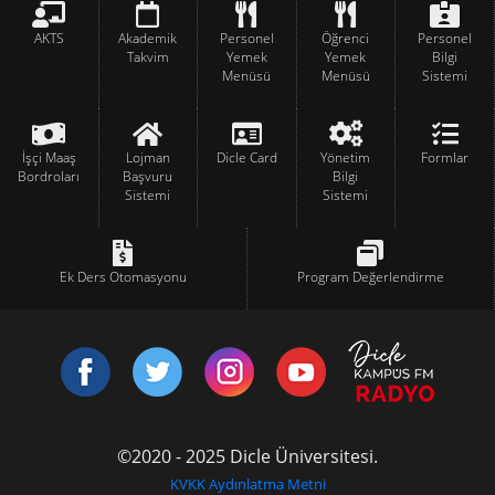
AKTS
Akademik
Personel
Öğrenci
Personel
Takvim
Yemek
Yemek
Bilgi
Menüsü
Menüsü
Sistemi
İşçi Maaş
Lojman
Dicle Card
Yönetim
Formlar
Bordroları
Başvuru
Bilgi
Sistemi
Sistemi
Ek Ders Otomasyonu
Program Değerlendirme
©2020 - 2025 Dicle Üniversitesi.
KVKK Aydınlatma Metni