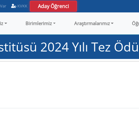
Aday Öğrenci
 Var
KVKK
iz
Birimlerimiz
Araştırmalarımız
Öğ
nstitüsü 2024 Yılı Tez Ödü