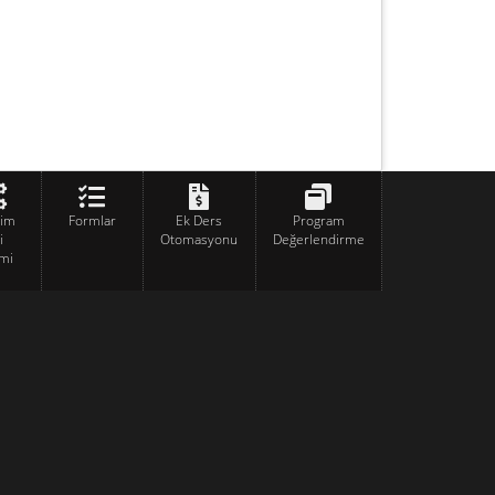
tim
Formlar
Ek Ders
Program
i
Otomasyonu
Değerlendirme
mi