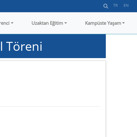
TR
EN
renci
Uzaktan Eğitim
Kampüste Yaşam
l Töreni