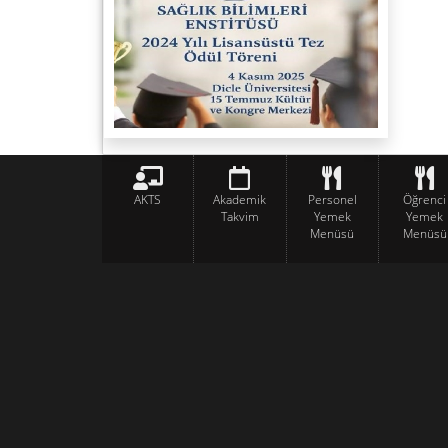
AKTS
Akademik
Personel
Öğrenci
Takvim
Yemek
Yemek
Menüsü
Menüsü