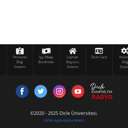
Personel
İşçi Maaş
Lojman
Dicle Card
Yöne
Bilgi
Bordroları
Başvuru
Bilg
Sistemi
Sistemi
Siste
©2020 - 2025 Dicle Üniversitesi.
KVKK Aydınlatma Metni