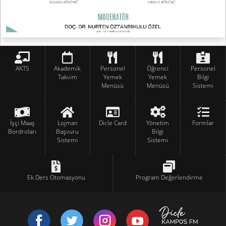
AKTS
Akademik
Personel
Öğrenci
Personel
Takvim
Yemek
Yemek
Bilgi
Menüsü
Menüsü
Sistemi
İşçi Maaş
Lojman
Dicle Card
Yönetim
Formlar
Bordroları
Başvuru
Bilgi
Sistemi
Sistemi
Ek Ders Otomasyonu
Program Değerlendirme