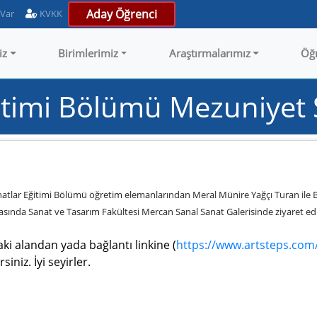
Aday Öğrenci
 Var
KVKK
iz
Birimlerimiz
Araştırmalarımız
Öğ
itimi Bölümü Mezuniyet 
Sanatlar Eğitimi Bölümü öğretim elemanlarından Meral Münire Yağçı Turan ile B
rasında Sanat ve Tasarım Fakültesi Mercan Sanal Sanat Galerisinde ziyaret edil
daki alandan yada bağlantı linkine (
https://www.artsteps.co
siniz. İyi seyirler.