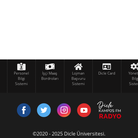
Personel
İşçi Maaş
Lojman
Dicle Card
Yöne
Bilgi
Bordroları
Başvuru
Bilg
Sistemi
Sistemi
Siste
©2020 - 2025 Dicle Üniversitesi.