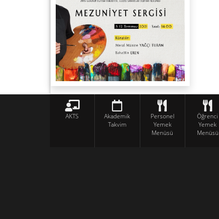
AKTS
Akademik
Personel
Öğrenci
Takvim
Yemek
Yemek
Menüsü
Menüsü