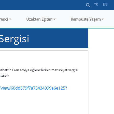
TR
EN
renci
Uzaktan Eğitim
Kampüste Yaşam
Sergisi
ahattin Eren atölye öğrencilerinin mezuniyet sergisi
ebilir.
m/view/60dd879f7a73434999a6e125?