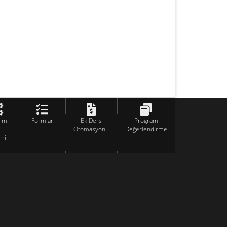
tim
Formlar
Ek Ders
Program
i
Otomasyonu
Değerlendirme
mi