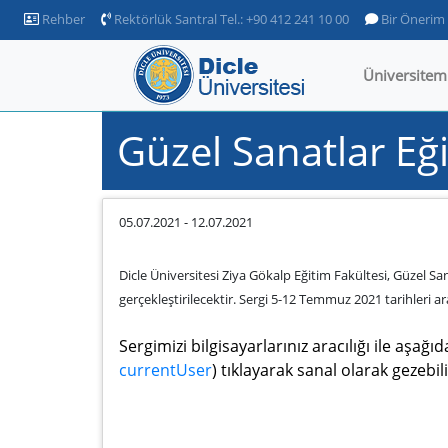
Rehber
Rektörlük Santral Tel.: +90 412 241 10 00
Bir Önerim
Üniversitem
Güzel Sanatlar Eğ
05.07.2021
-
12.07.2021
Dicle Üniversitesi Ziya Gökalp Eğitim Fakültesi, Güzel 
gerçekleştirilecektir. Sergi 5-12 Temmuz 2021 tarihleri a
Sergimizi bilgisayarlarınız aracılığı ile aşağı
currentUser
) tıklayarak sanal olarak gezebilir