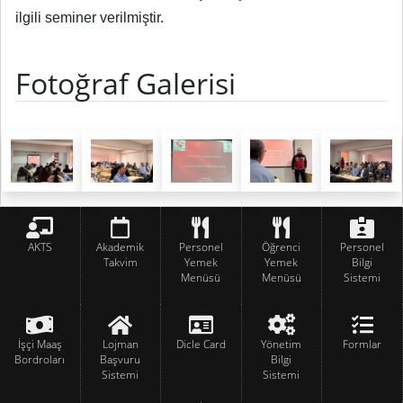
ilgili seminer verilmiştir.
Fotoğraf Galerisi
AKTS
Akademik
Personel
Öğrenci
Personel
Takvim
Yemek
Yemek
Bilgi
Menüsü
Menüsü
Sistemi
İşçi Maaş
Lojman
Dicle Card
Yönetim
Formlar
Bordroları
Başvuru
Bilgi
Sistemi
Sistemi