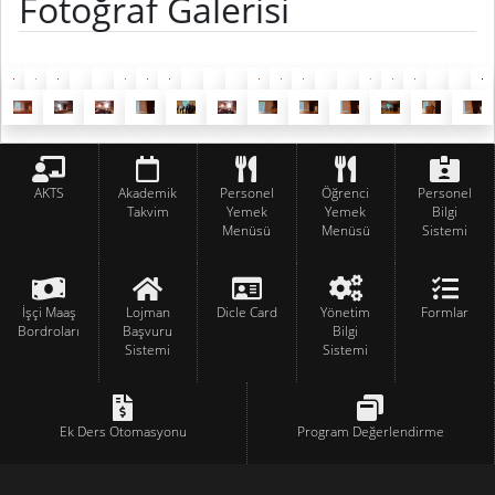
Fotoğraf Galerisi
AKTS
Akademik
Personel
Öğrenci
Personel
Takvim
Yemek
Yemek
Bilgi
Menüsü
Menüsü
Sistemi
İşçi Maaş
Lojman
Dicle Card
Yönetim
Formlar
Bordroları
Başvuru
Bilgi
Sistemi
Sistemi
Ek Ders Otomasyonu
Program Değerlendirme