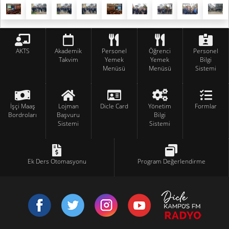
AKTS
Akademik
Personel
Öğrenci
Personel
Takvim
Yemek
Yemek
Bilgi
Menüsü
Menüsü
Sistemi
İşçi Maaş
Lojman
Dicle Card
Yönetim
Formlar
Bordroları
Başvuru
Bilgi
Sistemi
Sistemi
Ek Ders Otomasyonu
Program Değerlendirme