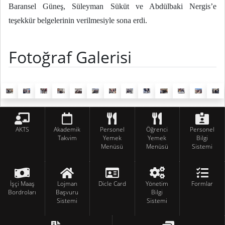
Baransel Güneş, Süleyman Süküt ve Abdülbaki Nergis’e
teşekkür belgelerinin verilmesiyle sona erdi.
Fotoğraf Galerisi
AKTS
Akademik
Personel
Öğrenci
Personel
Takvim
Yemek
Yemek
Bilgi
Menüsü
Menüsü
Sistemi
İşçi Maaş
Lojman
Dicle Card
Yönetim
Formlar
Bordroları
Başvuru
Bilgi
Sistemi
Sistemi