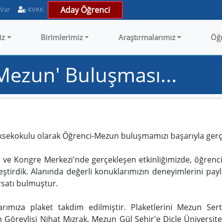
Aday Öğrenci
 Var
KVKK
iz
Birimlerimiz
Araştırmalarımız
Öğ
ezun' Buluşması...
üksekokulu olarak Öğrenci-Mezun buluşmamızı başarıyla gerçek
ve Kongre Merkezi'nde gerçekleşen etkinliğimizde, öğrencile
eştirdik. Alanında değerli konuklarımızın deneyimlerini pay
ırsatı bulmuştur.
rımıza plaket takdim edilmiştir. Plaketlerini Mezun Se
örevlisi Nihat Mızrak, Mezun Gül Şehir'e Dicle Üniversite