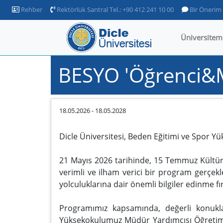
Rehber
Rektörlük Santral Tel.: +90 412 241 10 00
Bir Önerim
Üniversitem
BESYO 'Öğrenci&M
18.05.2026
-
18.05.2028
Dicle Üniversitesi, Beden Eğitimi ve Spor Y
21 Mayıs 2026 tarihinde, 15 Temmuz Kültür 
verimli ve ilham verici bir program gerçekl
yolculuklarına dair önemli bilgiler edinme f
Programımız kapsamında, değerli konukla
Yüksekokulumuz Müdür Yardımcısı Öğretim G