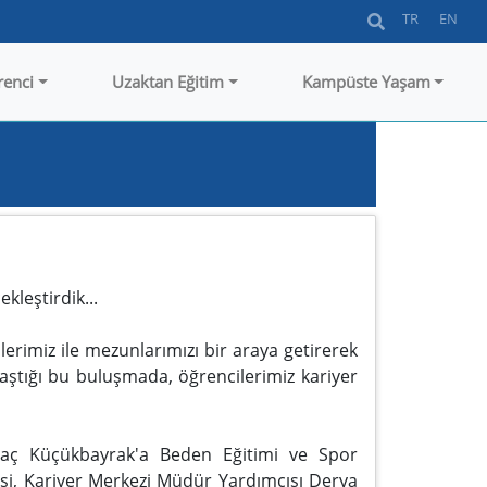
TR
EN
renci
Uzaktan Eğitim
Kampüste Yaşam
leştirdik...
rimiz ile mezunlarımızı bir araya getirerek
laştığı bu buluşmada, öğrencilerimiz kariyer
rtaç Küçükbayrak'a Beden Eğitimi ve Spor
si, Kariyer Merkezi Müdür Yardımcısı Derya